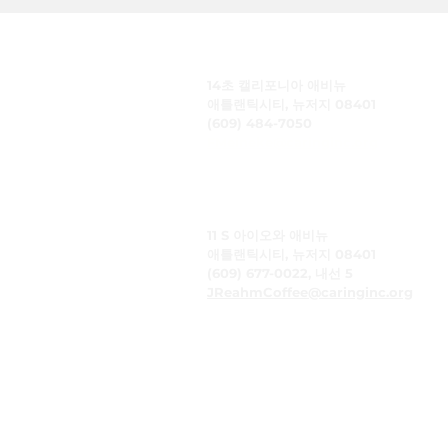
주식회사 케어링
14초 캘리포니아 애비뉴
애틀랜틱시티, 뉴저지 08401
(609) 484-7050
FMeineke@caringinc.org
인적 자원
11 S 아이오와 애비뉴
애틀랜틱시티, 뉴저지 08401
(609) 677-0022, 내선 5
JReahmCoffee@caringinc.org