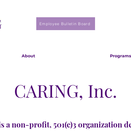
Employee Bulletin Board
About
Programs
CARING, Inc.
s a non-profit, 501(c)3 organization d