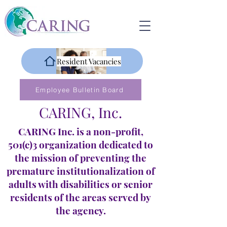
Resident Vacancies
Employee Bulletin Board
CARING, Inc.
CARING Inc. is a non-profit,
501(c)3 organization dedicated to
the mission of preventing the
premature institutionalization of
adults with disabilities or senior
residents of the areas served by
the agency.