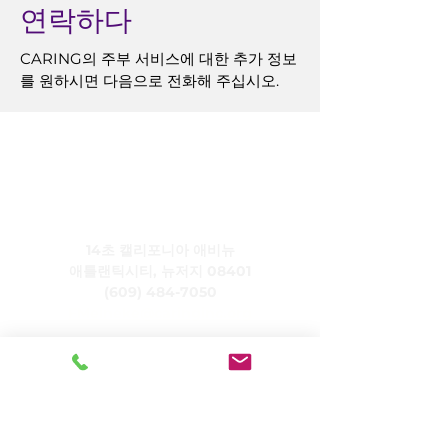
연락하다
CARING의 주부 서비스에 대한 추가 정보
를 원하시면 다음으로 전화해 주십시오.
주식회사 케어링
14초 캘리포니아 애비뉴
애틀랜틱시티, 뉴저지 08401
(609) 484-7050
FMeineke@caringinc.org
인적 자원
11 S 아이오와 애비뉴
애틀랜틱시티, 뉴저지 08401
(609) 677-0022
, 내선 5