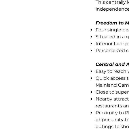
This centrally
independence
Freedom to 
Four single b
Situated in a
Interior floor
Personalized c
Central and A
Easy to reach
Quick access t
Mainland Campu
Close to supe
Nearby attract
restaurants an
Proximity to P
opportunity to
outings to sh