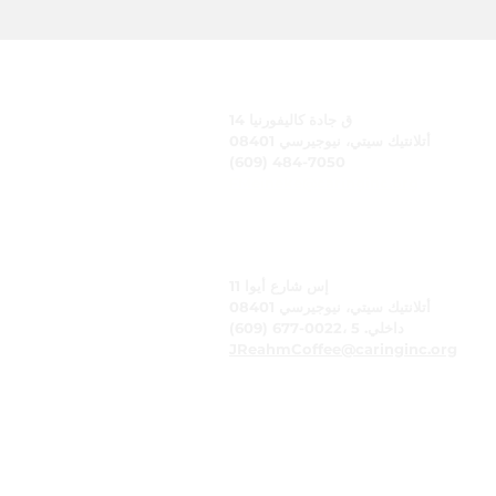
رعاية، وشركة
14 ق جادة كاليفورنيا
أتلانتيك سيتي، نيوجيرسي 08401
(609) 484-7050
FMeineke@caringinc.org
الموارد البشرية
11 إس شارع أيوا
أتلانتيك سيتي، نيوجيرسي 08401
(609) 677-0022، داخلي. 5
JReahmCoffee@caringinc.org