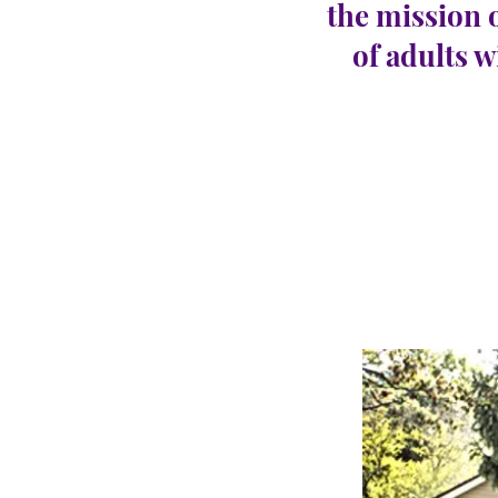
the mission 
of adults w
Gall
CARINGHous