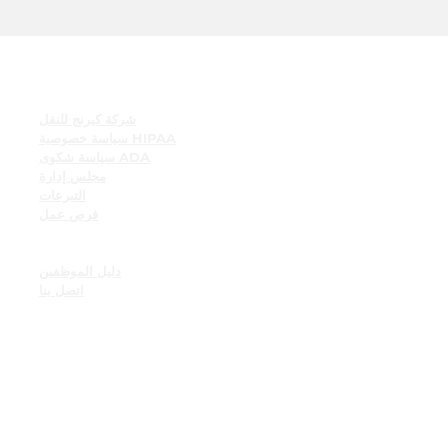
روابط سريعة
شركة كيرنج للنقل
سياسة خصوصية HIPAA
سياسة شكوى ADA
مجلس إدارة
التبرعات
فرص عمل
موارد الموظفين
لوحة إعلانات الموظف
دليل الموظفين
اتصل بنا