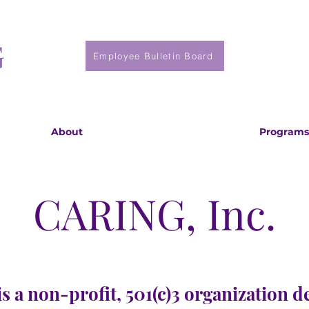
Employee Bulletin Board
About
Programs
CARING, Inc.
s a non-profit, 501(c)3 organization d