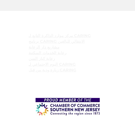
البرامج
مركز موارد الذاكرة التابع لـ CARING
برنامج CARING الانتقالي للبالغين
مشاريع دار الرعاية
رعاية الخدمات السكنية
رعاية كبار السن
اليوم الاجتماعي لـ CARING
زيارة ودية من قبل CARING