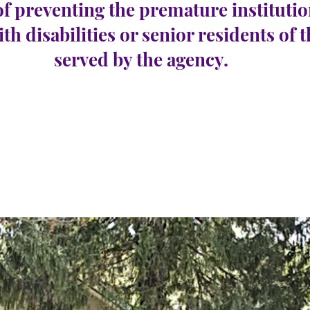
of preventing the premature institutio
ith disabilities or senior residents of 
served by the agency.
oway
عدد الوظائف الشاغرة:
e 32
0