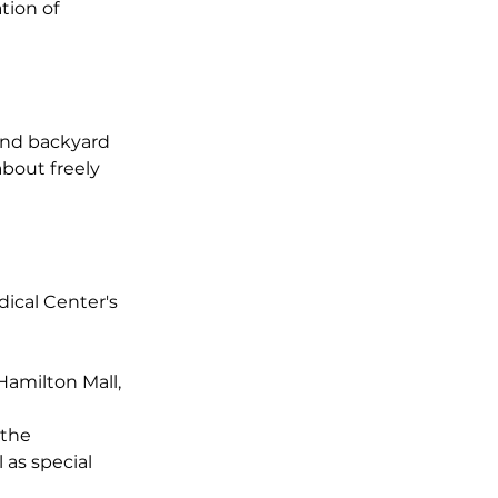
tion of
and backyard
about freely
ical Center's
Hamilton Mall,
 the
 as special