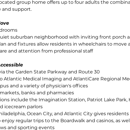
 located group home offers up to four adults the combina
 and support.
Move
edrooms
 quiet suburban neighborhood with inviting front porch 
 plan and fixtures allow residents in wheelchairs to move 
are and attention from professional staff
ccessible
 via the Garden State Parkway and Route 30
o Atlantic Medical Imaging and AtlantiCare Regional Med
s and a variety of physician's offices
rmarkets, banks and pharmacies
ions include the Imagination Station, Patriot Lake Park, 
d icecream parlors
hiladelphia, Ocean City, and Atlantic City gives residents
 enjoy regular trips to the Boardwalk and casinos, as well
ows and sporting events