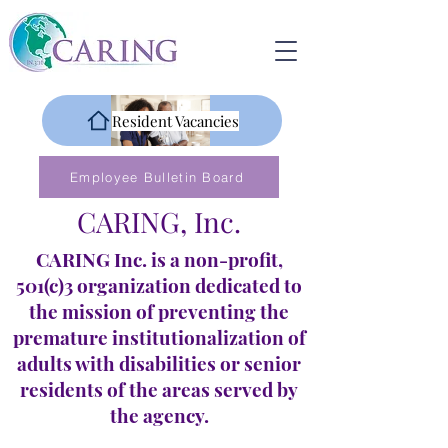
Resident Vacancies
Employee Bulletin Board
CARING, Inc.
CARING Inc. is a non-profit,
501(c)3 organization dedicated to
the mission of preventing the
premature institutionalization of
adults with disabilities or senior
residents of the areas served by
the agency.