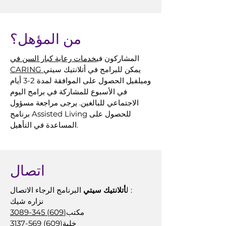
من المؤهل؟
المشاركون في
خدمات رعاية كبار السن في
يمكن للبرامج في أتلانتيك سيتي
CARING
وميلفيل الحصول على الموافقة لمدة 2-3 أيام
في الأسبوع للمشاركة في برامج اليوم
الاجتماعي للبالغين. يرجى مراجعة مسؤول
برنامج Assisted Living للحصول على
المساعدة في التأهيل.
اتصال
البرنامج الرجاء الاتصال :
ل
أتلانتيك سيتي
نزاره شيك
مكتب
(609) 345-3089
خلية
(609) 569-3137