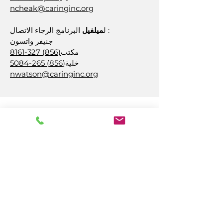
ncheak@caringinc.org
البرنامج الرجاء الاتصال :
ل
ميلفيل
جنيفر واتسون
مكتب
(856) 327-8161
خلية
(856) 265-5084
nwatson@caringinc.org
رعاية، وشركة
14 ق جادة كاليفورنيا
أتلانتيك سيتي، نيوجيرسي 08401
(609) 484-7050
FMeineke@caringinc.org
الموارد البشرية
11 إس شارع أيوا
أتلانتيك سيتي، نيوجيرسي 08401
، داخلي. 5
(609) 677-0022