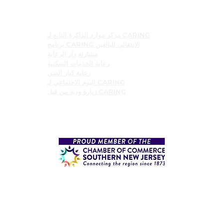
البرامج
مركز موارد الذاكرة التابع لـ CARING
برنامج CARING الانتقالي للبالغين
مشاريع دار الرعاية
رعاية الخدمات السكنية
رعاية كبار السن
اليوم الاجتماعي لـ CARING
زيارة ودية من قبل CARING