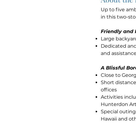
Up to five am
in this two-st
Friendly and F
Large backyar
Dedicated and
and assistanc
A Blissful Bo
Close to Geor
Short distance
offices
Activities incl
Hunterdon A
Special outing
Hawaii and oth