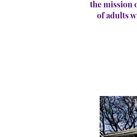
the mission 
of adults w
Little
CARINGHous