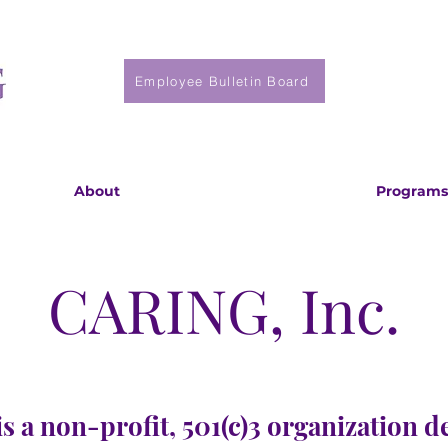
Employee Bulletin Board
About
Programs
CARING, Inc.
s a non-profit, 501(c)3 organization d