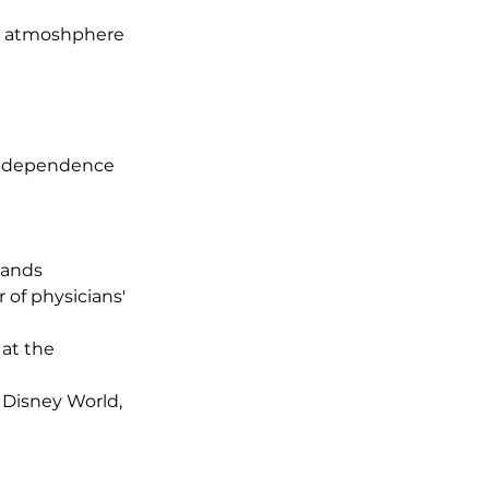
ve atmoshphere
 independence
lands
of physicians'
 at the
 Disney World,