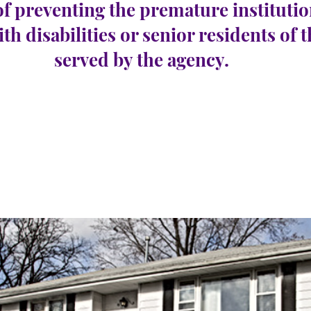
of preventing the premature institutio
ith disabilities or senior residents of 
served by the agency.
 Ferry
عدد الوظائف الشاغرة:
e 35
0