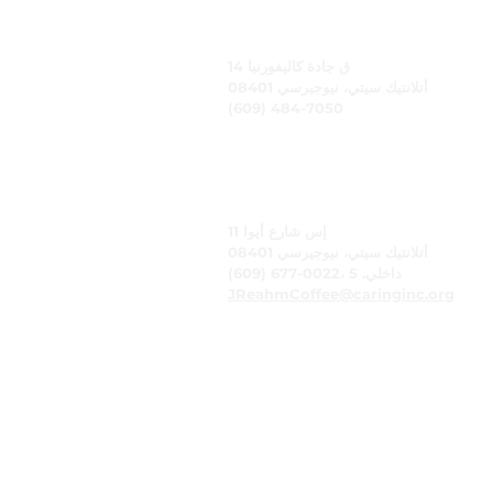
رعاية، وشركة
14 ق جادة كاليفورنيا
أتلانتيك سيتي، نيوجيرسي 08401
(609) 484-7050
FMeineke@caringinc.org
الموارد البشرية
11 إس شارع أيوا
أتلانتيك سيتي، نيوجيرسي 08401
(609) 677-0022، داخلي. 5
JReahmCoffee@caringinc.org