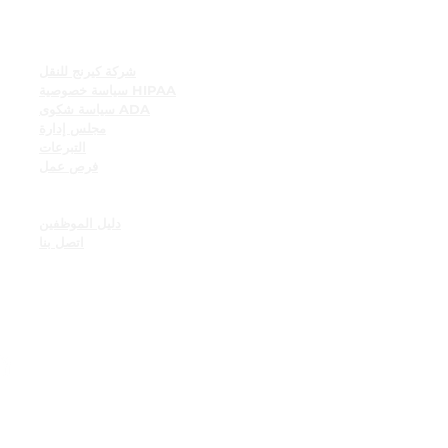
روابط سريعة
شركة كيرنج للنقل
سياسة خصوصية HIPAA
سياسة شكوى ADA
مجلس إدارة
التبرعات
فرص عمل
موارد الموظفين
لوحة إعلانات الموظف
دليل الموظفين
اتصل بنا