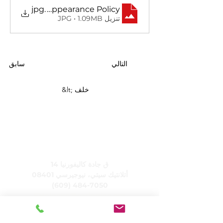
sscode and Appearance Policy
.jpg
تنزيل JPG • 1.09MB
التالي
سابق
&lt; خلف
رعاية، وشركة
14 ق جادة كاليفورنيا
أتلانتيك سيتي، نيوجيرسي 08401
(609) 484-7050
FMeineke@caringinc.org
الموارد البشرية