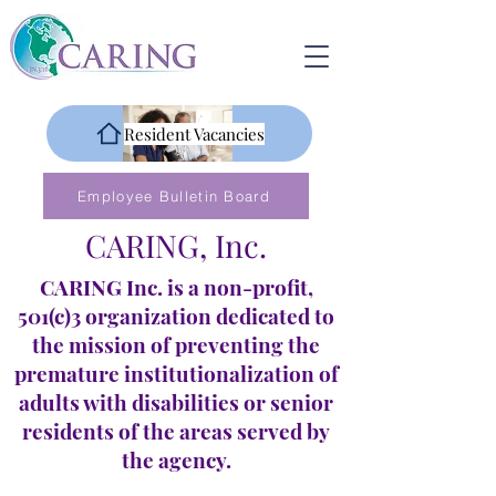
Resident Vacancies
Employee Bulletin Board
CARING, Inc.
CARING Inc. is a non-profit,
501(c)3 organization dedicated to
the mission of preventing the
premature institutionalization of
adults with disabilities or senior
residents of the areas served by
the agency.