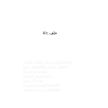
&lt; خلف
البرامج
مركز موارد الذاكرة التابع لـ CARING
برنامج CARING الانتقالي للبالغين
مشاريع دار الرعاية
رعاية الخدمات السكنية
رعاية كبار السن
اليوم الاجتماعي لـ CARING
زيارة ودية من قبل CARING