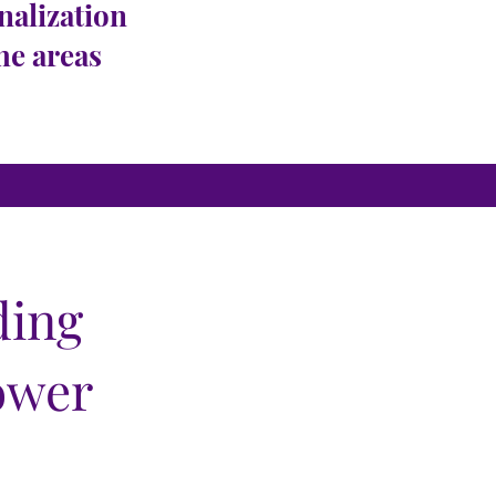
nalization
the areas
ding
ower