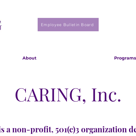
Employee Bulletin Board
About
Programs
CARING, Inc.
s a non-profit, 501(c)3 organization d