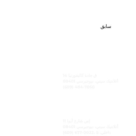
سابق
رعاية، وشركة
14 ق جادة كاليفورنيا
أتلانتيك سيتي، نيوجيرسي 08401
(609) 484-7050
FMeineke@caringinc.org
الموارد البشرية
11 إس شارع أيوا
أتلانتيك سيتي، نيوجيرسي 08401
(609) 677-0022، داخلي. 5