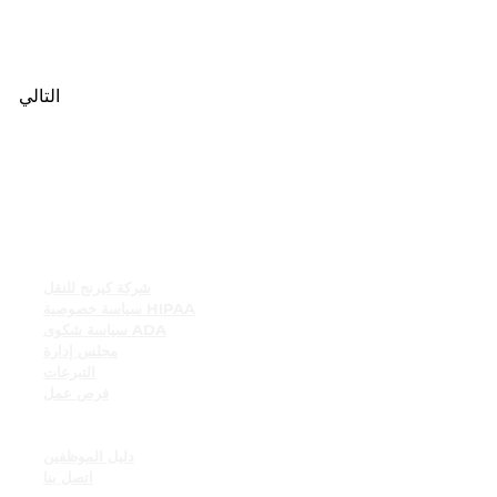
التالي
روابط سريعة
شركة كيرنج للنقل
سياسة خصوصية HIPAA
سياسة شكوى ADA
مجلس إدارة
التبرعات
فرص عمل
موارد الموظفين
لوحة إعلانات الموظف
دليل الموظفين
اتصل بنا