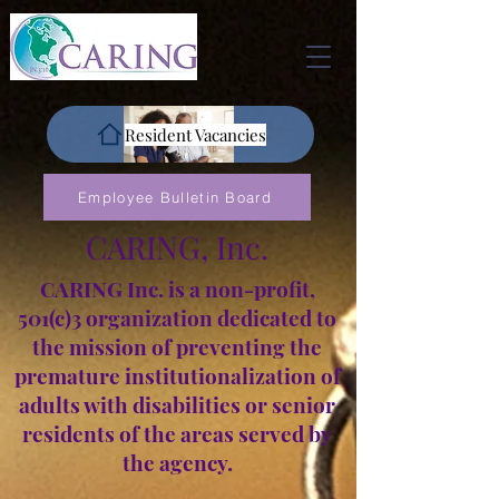
Resident Vacancies
Employee Bulletin Board
CARING, Inc.
CARING Inc. is a non-profit,
501(c)3 organization dedicated to
the mission of preventing the
premature institutionalization of
adults with disabilities or senior
residents of the areas served by
the agency.