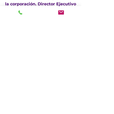
la corporación. Director Ejecutivo
de Finanzas
CUIDADO, Inc.
14 s Avenida California
Atlantic City, Nueva Jersey 08401
(609) 484-7050
FMeineke@caringinc.org
Recursos humanos
11 S. Avenida Iowa
Atlantic City, Nueva Jersey 08401
(609) 677-0022
, extensión. 5
JReahmCoffee@caringinc.org
Programas
Centro de recursos para la memoria de
CARING
Programa para adultos de transición de