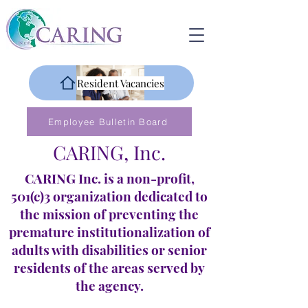
Resident Vacancies
Employee Bulletin Board
CARING, Inc.
CARING Inc. is a non-profit,
501(c)3 organization dedicated to
the mission of preventing the
premature institutionalization of
adults with disabilities or senior
residents of the areas served by
the agency.