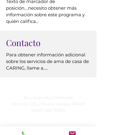
Texto de marcador de
posición....necesito obtener más
información sobre este programa y
quién califica...
Contacto
Para obtener información adicional
sobre los servicios de ama de casa de
CARING, llame a.....
CUIDADO, Inc.
14 s Avenida California
Atlantic City, Nueva Jersey 08401
(609) 484-7050
FMeineke@caringinc.org
Recursos humanos