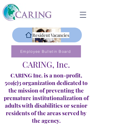
Resident Vacancies
Employee Bulletin Board
CARING, Inc.
CARING Inc. is a non-profit,
501(c)3 organization dedicated to
the mission of preventing the
premature institutionalization of
adults with disabilities or senior
residents of the areas served by
the agency.