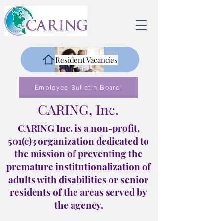
Resident Vacancies
Employee Bulletin Board
CARING, Inc.
CARING Inc. is a non-profit,
501(c)3 organization dedicated to
the mission of preventing the
premature institutionalization of
adults with disabilities or senior
residents of the areas served by
the agency.