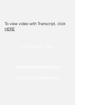
To view video with Transcript, click
HERE
CUIDADO, Inc.
14 s Avenida California
Atlantic City, Nueva Jersey 08401
(609) 484-7050
FMeineke@caringinc.org
Recursos humanos
11 S. Avenida Iowa
Atlantic City, Nueva Jersey 08401
(609) 677-0022
, extensión. 5
JReahmCoffee@caringinc.org