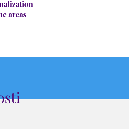
nalization
the areas
sti