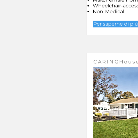
Wheelchair-access
Non-Medical
Per saperne di più
CARINGHous