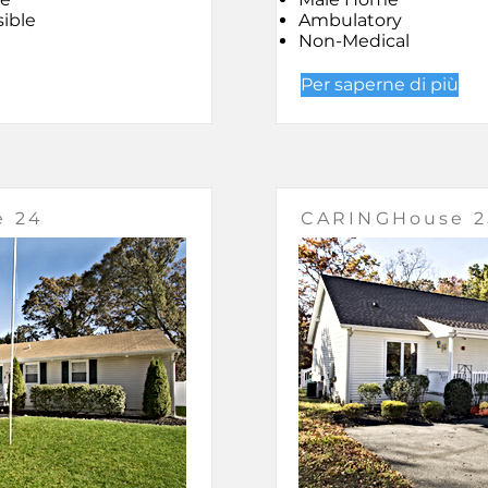
ible
Ambulatory
Non-Medical
Per saperne di più
e 24
CARINGHouse 2