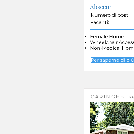
Absecon
Numero di posti
vacanti:
Female Home
Wheelchair Access
Non-Medical Hom
Per saperne di più
CARINGHouse