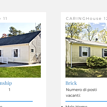
 11
CARINGHouse 1
nship
Brick
1
Numero di posti
vacanti:
e
Male Home