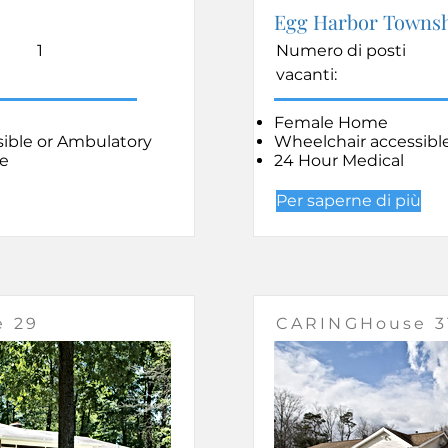
Egg Harbor Towns
1
Numero di posti
vacanti:
Female Home
ible or Ambulatory
Wheelchair accessibl
e
24 Hour Medical
Per saperne di più
 29
CARINGHouse 3