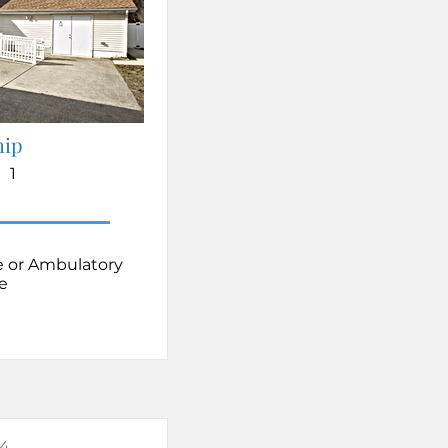
hip
1
e or Ambulatory
e
34