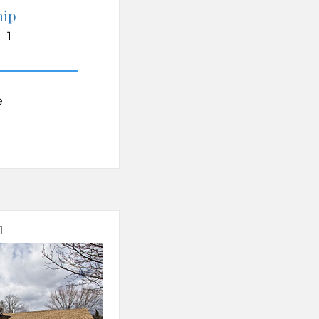
hip
1
e
1