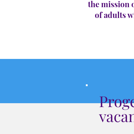
the mission 
of adults w
Prog
vacan