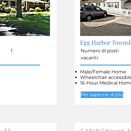
Egg Harbor Towns
1
Numero di posti
vacanti:
Male/Female Home
Wheelchair accessibl
16-Hour Medical Hom
Per saperne di più
 33
CARINGHouse 