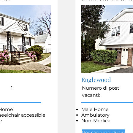
Englewood
1
Numero di posti
vacanti:
 Home
Male Home
heelchair accessible
Ambulatory
e
Non-Medical
Per saperne di più