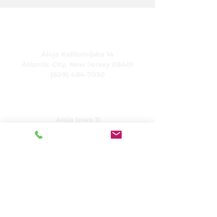
CARING spółka z ograniczoną
odpowiedzialnością
Aleja Kalifornijska 14
Atlantic City, New Jersey 08401
(609) 484-7050
FMeineke@caringinc.org
Zasoby ludzkie
Aleja Iowa 11
Atlantic City, New Jersey 08401
(609) 677-0022
, wew. 5
JReahmCoffee@caringinc.org
Programy
Centrum zasobów pamięci CARING
Program przejściowy dla dorosłych
CARING
CARINGProjekty domów