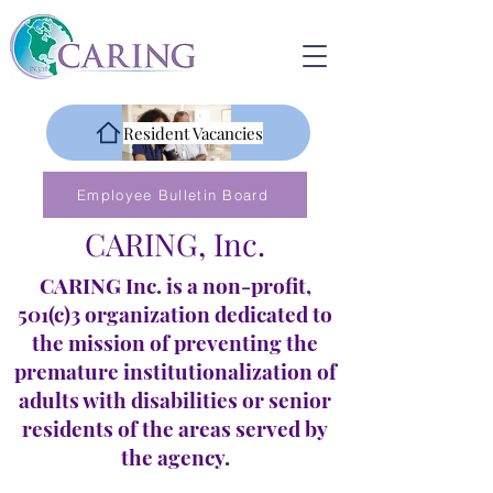
Resident Vacancies
Employee Bulletin Board
CARING, Inc.
CARING Inc. is a non-profit,
501(c)3 organization dedicated to
the mission of preventing the
premature institutionalization of
adults with disabilities or senior
residents of the areas served by
the agency.