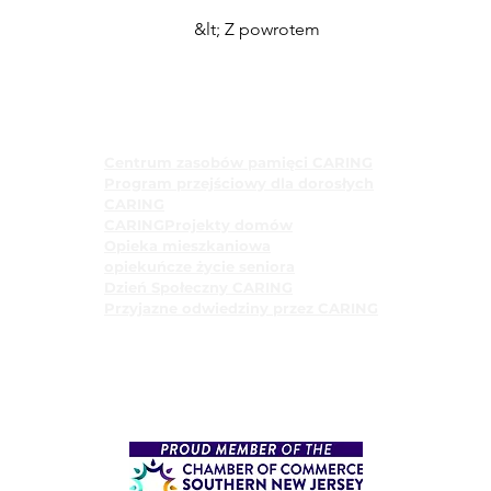
&lt; Z powrotem
Programy
Centrum zasobów pamięci CARING
Program przejściowy dla dorosłych
CARING
CARINGProjekty domów
Opieka mieszkaniowa
opiekuńcze życie seniora
Dzień Społeczny CARING
Przyjazne odwiedziny przez CARING