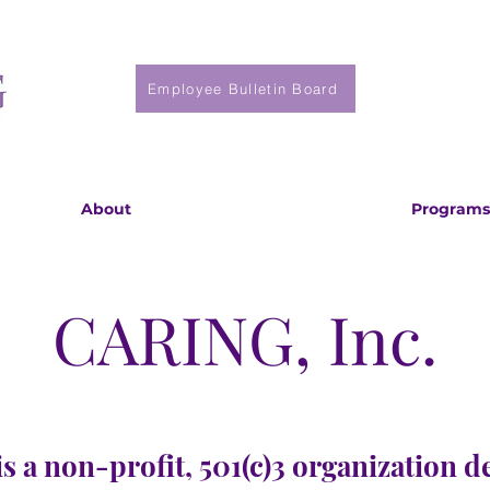
Employee Bulletin Board
About
Programs
CARING, Inc.
s a non-profit, 501(c)3 organization d