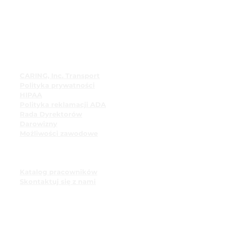
Szybkie linki
CARING, Inc. Transport
Polityka prywatności
HIPAA
Polityka reklamacji ADA
Rada Dyrektorów
Darowizny
Możliwości zawodowe
Zasoby pracownicze
Tablica ogłoszeń
pracowniczych
Katalog pracowników
Skontaktuj się z nami