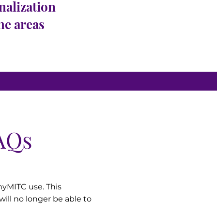
nalization
the areas
AQs
myMITC use. This
ll no longer be able to