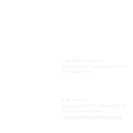
CARING spółka z
ograniczoną
odpowiedzialnością
Aleja Kalifornijska 14
Atlantic City, New Jersey 08401
(609) 484-7050
FMeineke@caringinc.org
Zasoby ludzkie
Aleja Iowa 11
Atlantic City, New Jersey 08401
(609) 677-0022, wew. 5
JReahmCoffee@caringinc.org