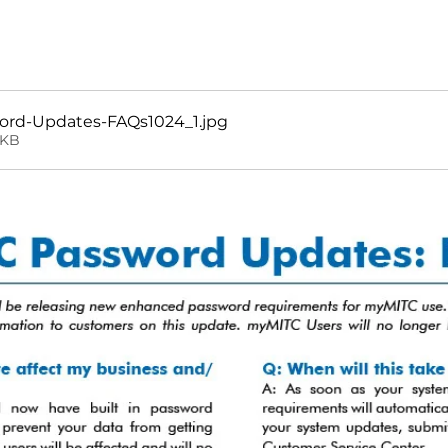
rd-Updates-FAQs1024_1
.jpg
8KB