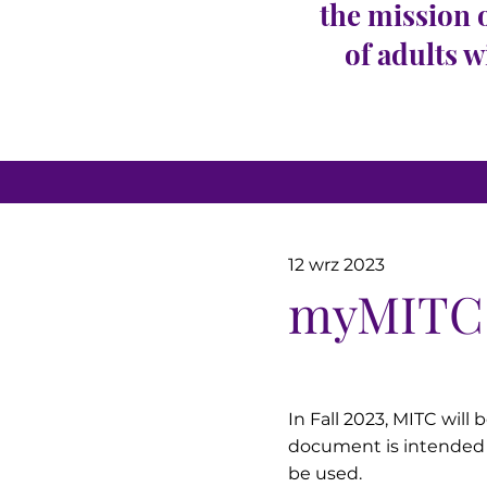
the mission 
of adults w
12 wrz 2023
myMITC 
In Fall 2023, MITC wil
document is intended t
be used.