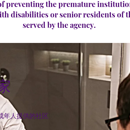
of preventing the premature institutio
ith disabilities or senior residents of 
served by the agency.
家
成年人提供的社区