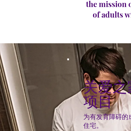
the mission 
of adults w
关爱之
项目
为有发育障碍的
住宅。