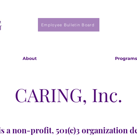
Employee Bulletin Board
About
Programs
CARING, Inc.
s a non-profit, 501(c)3 organization d