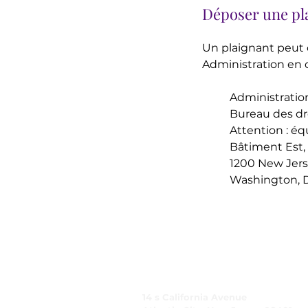
Déposer une pla
Un plaignant peut c
Administration en c
Administration
Bureau des dr
Attention : éq
Bâtiment Est,
1200 New Jers
Washington,
CARING, Inc.
14 s California Avenue