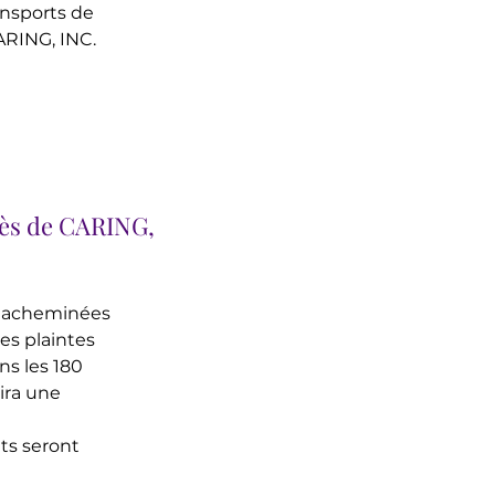
ansports de
ARING, INC.
rès de CARING,
nt acheminées
es plaintes
ns les 180
ira une
ts seront