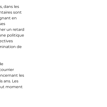
s, dans les
ntaires sont
ignant en
ses
er un retard
 une politique
ectives
imination de
de
courrier
oncernant les
s ans. Les
 tout moment