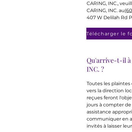
CARING, INC., veuil
CARING, INC. au
(6
407 W Delilah Rd Pl
Qu'arrive-t-il 
INC. ?
Toutes les plainte
vers la direction l
reçues feront l'obj
jours à compter de 
assistance appropri
communiquer en an
invités à laisser le