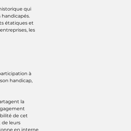
historique qui
s handicapés.
ts étatiques et
entreprises, les
articipation à
e son handicap,
artagent la
 engagement
ilité de cet
 de leurs
rdonne en interne