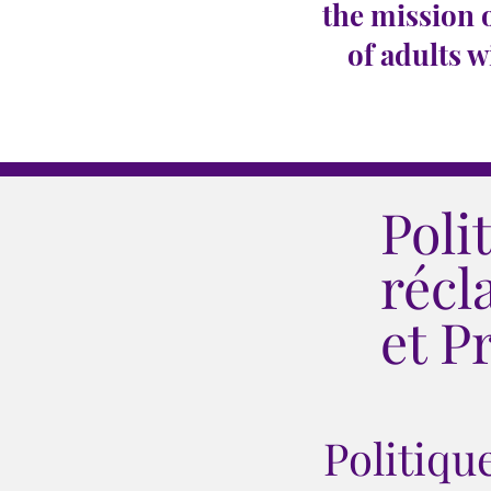
the mission 
of adults w
Poli
récl
et P
Politiqu