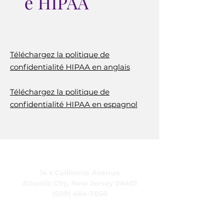
é HIPAA
Téléchargez la politique de
confidentialité HIPAA en anglais
Téléchargez la politique de
confidentialité HIPAA en espagnol
CARING, Inc.
14 s California Avenue
Atlantic City, New Jersey 08401
(609) 484-7050
FMeineke@caringinc.org