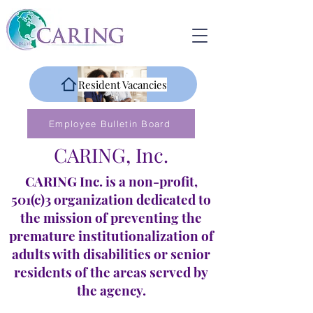
Resident Vacancies
Employee Bulletin Board
CARING, Inc.
CARING Inc. is a non-profit,
501(c)3 organization dedicated to
the mission of preventing the
premature institutionalization of
adults with disabilities or senior
residents of the areas served by
the agency.