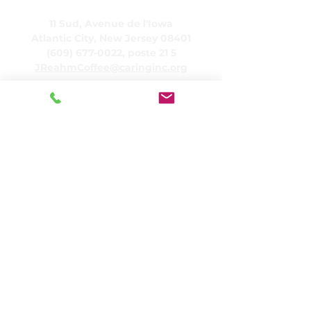
Ressources humaines
11 Sud, Avenue de l'Iowa
Atlantic City, New Jersey 08401
(609) 677-0022
, poste 21 5
JReahmCoffee@caringinc.org
Programmes
Centre de ressources sur la mémoire de
CARING
Programme de transition pour adultes
CARING
Projets CARINGHouse
Services résidentiels SOINS
Vie pour personnes âgées bienveillantes
Journée sociale de CARING
Visite amicale par CARING
Liens rapides
CARING, Inc. Transport
Politique de confidentialité HIPAA
Politique de réclamation de l'ADA