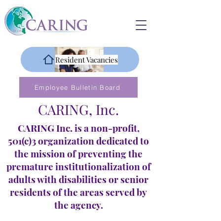
Resident Vacancies
Employee Bulletin Board
CARING, Inc.
CARING Inc. is a non-profit,
501(c)3 organization dedicated to
the mission of preventing the
premature institutionalization of
adults with disabilities or senior
residents of the areas served by
the agency.