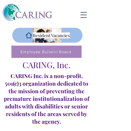
Resident Vacancies
Employee Bulletin Board
CARING, Inc.
CARING Inc. is a non-profit,
501(c)3 organization dedicated to
the mission of preventing the
premature institutionalization of
adults with disabilities or senior
residents of the areas served by
the agency.