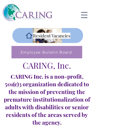
Resident Vacancies
Employee Bulletin Board
CARING, Inc.
CARING Inc. is a non-profit,
501(c)3 organization dedicated to
the mission of preventing the
premature institutionalization of
adults with disabilities or senior
residents of the areas served by
the agency.