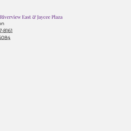
 Riverview East & Jaycee Plaza
on
7-8161
-5084