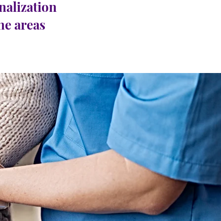
nalization
the areas