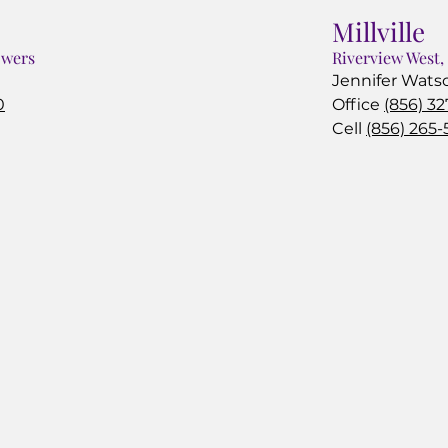
Millville
owers
Riverview West,
Jennifer Wats
0
Office
(856) 32
Cell
(856) 265