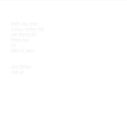
त्वरित सम्पक
केयरिंग, इंक. परिवहन
HIPAA गोपनीयता नीति
एडीए शिकायत नीति
निदेशक मंडल
दान
कैरियर के अवसर
कर्मचारी संसाधन
कर्मचारी बुलेटिन बोर्ड
स्टाफ़ निदेशिका
संपर्क करें