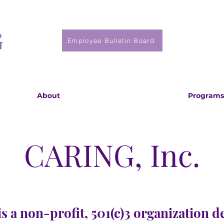
Employee Bulletin Board
About
Programs
CARING, Inc.
s a non-profit, 501(c)3 organization d