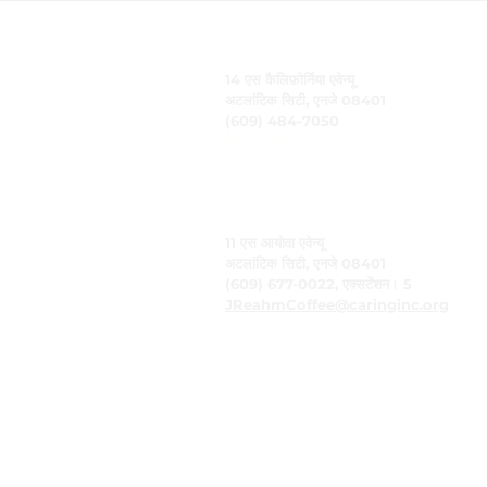
केयरिंग, इंक.
14 एस कैलिफ़ोर्निया एवेन्यू
अटलांटिक सिटी, एनजे 08401
(609) 484-7050
FMeineke@caringinc.org
मानव संसाधन
11 एस आयोवा एवेन्यू
अटलांटिक सिटी, एनजे 08401
(609) 677-0022, एक्सटेंशन। 5
JReahmCoffee@caringinc.org