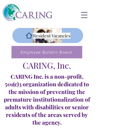
Resident Vacancies
Employee Bulletin Board
CARING, Inc.
CARING Inc. is a non-profit,
501(c)3 organization dedicated to
the mission of preventing the
premature institutionalization of
adults with disabilities or senior
residents of the areas served by
the agency.