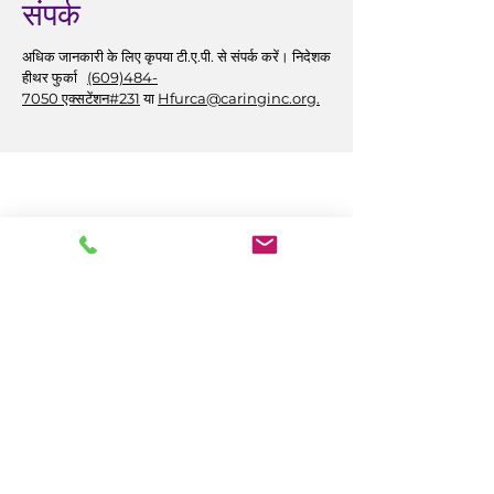
संपर्क
अधिक जानकारी के लिए कृपया टी.ए.पी. से संपर्क करें। निदेशक
हीथर फुर्का
(609)484-
7050
एक्सटेंशन#231
या
Hfurca@caringinc.org.
केयरिंग, इंक.
14 एस कैलिफ़ोर्निया एवेन्यू
अटलांटिक सिटी, एनजे 08401
(609) 484-7050
FMeineke@caringinc.org
मानव संसाधन
11 एस आयोवा एवेन्यू
अटलांटिक सिटी, एनजे 08401
(609) 677-0022
, एक्सटेंशन। 5
JReahmCoffee@caringinc.org