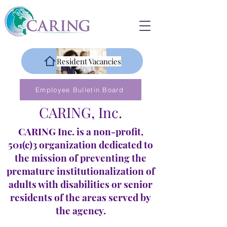
Resident Vacancies
Employee Bulletin Board
CARING, Inc.
CARING Inc. is a non-profit,
501(c)3 organization dedicated to
the mission of preventing the
premature institutionalization of
adults with disabilities or senior
residents of the areas served by
the agency.