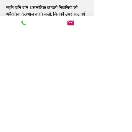
स्मृति हानि वाले अटलांटिक काउंटी निवासियों की
अवैतनिक देखभाल करने वालों, जिनकी उम्र साठ वर्ष
और उससे अधिक है, को भाग लेने के लिए आमंत्रित
किया जाता है। कृपया फ्रेड माइनेके को कॉल
करें
(609)485-0424
या
ईमेल
fmeineke@caringinc.org
अधिक
जानकारी के लिए।
केयरिंग की देखभालकर्ता सहायता और शैक्षिक सेवाओं
को अटलांटिक काउंटी सरकार द्वारा पुराने अमेरिकी
अधिनियम शीर्षक IIIE और SSBG के माध्यम से वित्त
पोषित किया जाता है।
केयरिंग, इंक.
14 एस कैलिफ़ोर्निया एवेन्यू
अटलांटिक सिटी, एनजे 08401
(609) 484-7050