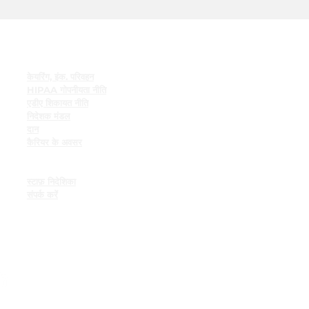
त्वरित सम्पक
केयरिंग, इंक. परिवहन
HIPAA गोपनीयता नीति
एडीए शिकायत नीति
निदेशक मंडल
दान
कैरियर के अवसर
कर्मचारी संसाधन
कर्मचारी बुलेटिन बोर्ड
स्टाफ़ निदेशिका
संपर्क करें