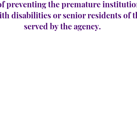
of preventing the premature institutio
ith disabilities or senior residents of 
served by the agency.
se 49
रिक्तियों की संख्या:
0