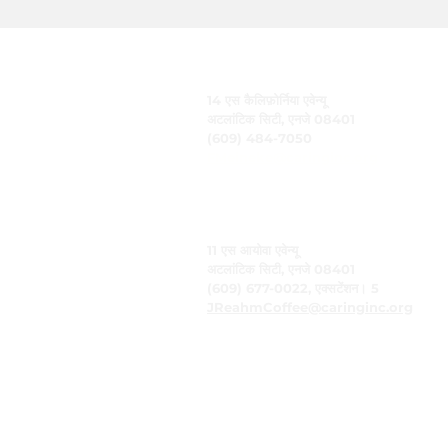
केयरिंग, इंक.
14 एस कैलिफ़ोर्निया एवेन्यू
अटलांटिक सिटी, एनजे 08401
(609) 484-7050
FMeineke@caringinc.org
मानव संसाधन
11 एस आयोवा एवेन्यू
अटलांटिक सिटी, एनजे 08401
(609) 677-0022, एक्सटेंशन। 5
JReahmCoffee@caringinc.org