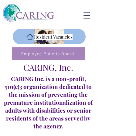
Resident Vacancies
Employee Bulletin Board
CARING, Inc.
CARING Inc. is a non-profit,
501(c)3 organization dedicated to
the mission of preventing the
premature institutionalization of
adults with disabilities or senior
residents of the areas served by
the agency.