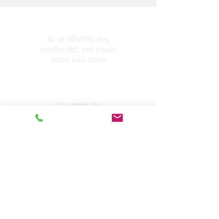
केयरिंग, इंक.
14 एस कैलिफ़ोर्निया एवेन्यू
अटलांटिक सिटी, एनजे 08401
(609) 484-7050
FMeineke@caringinc.org
मानव संसाधन
11 एस आयोवा एवेन्यू
अटलांटिक सिटी, एनजे 08401
(609) 677-0022
, एक्सटेंशन। 5
JReahmCoffee@caringinc.org
कार्यक्रमों
केयरिंग का मेमोरी रिसोर्स सेंटर
केयरिंग का संक्रमणकालीन वयस्क कार्यक्रम
केयरिंगहाउस प्रोजेक्ट्स
देखभाल करने वाली आवासीय सेवाएँ
देखभाल करने वाले वरिष्ठजनों का जीवन