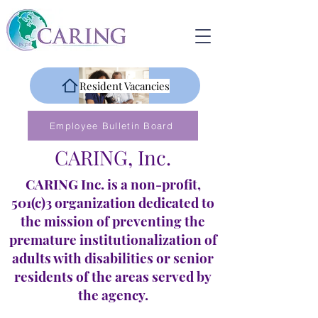
Resident Vacancies
Employee Bulletin Board
CARING, Inc.
CARING Inc. is a non-profit,
501(c)3 organization dedicated to
the mission of preventing the
premature institutionalization of
adults with disabilities or senior
residents of the areas served by
the agency.