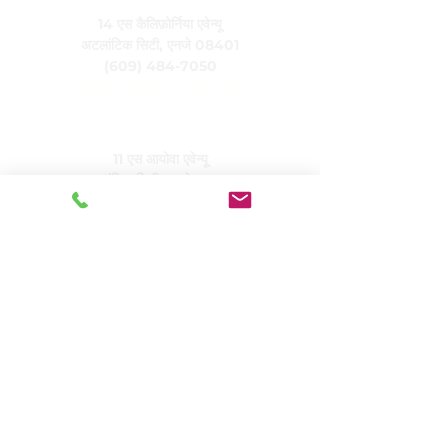
14 एस कैलिफ़ोर्निया एवेन्यू
अटलांटिक सिटी, एनजे 08401
(609) 484-7050
FMeineke@caringinc.org
मानव संसाधन
11 एस आयोवा एवेन्यू
अटलांटिक सिटी, एनजे 08401
(609) 677-0022
, एक्सटेंशन। 5
JReahmCoffee@caringinc.org
कार्यक्रमों
केयरिंग का मेमोरी रिसोर्स सेंटर
केयरिंग का संक्रमणकालीन वयस्क कार्यक्रम
केयरिंगहाउस प्रोजेक्ट्स
देखभाल करने वाली आवासीय सेवाएँ
देखभाल करने वाले वरिष्ठजनों का जीवन
केयरिंग का सामाजिक दिवस
केयरिंग द्वारा मैत्रीपूर्ण मुलाकात