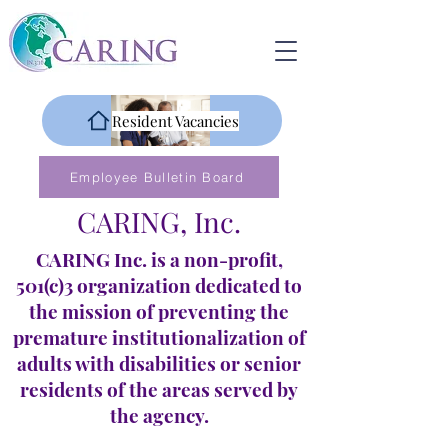
Resident Vacancies
Employee Bulletin Board
CARING, Inc.
CARING Inc. is a non-profit,
501(c)3 organization dedicated to
the mission of preventing the
premature institutionalization of
adults with disabilities or senior
residents of the areas served by
the agency.