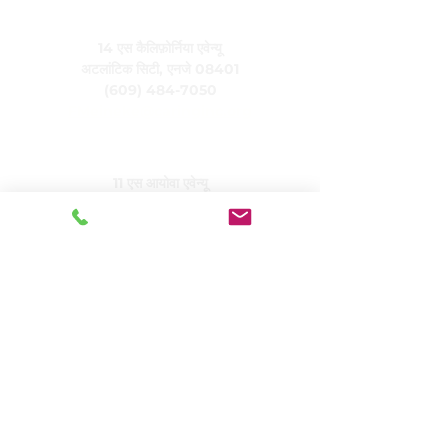
केयरिंग, इंक.
14 एस कैलिफ़ोर्निया एवेन्यू
अटलांटिक सिटी, एनजे 08401
(609) 484-7050
FMeineke@caringinc.org
मानव संसाधन
11 एस आयोवा एवेन्यू
अटलांटिक सिटी, एनजे 08401
(609) 677-0022
, एक्सटेंशन। 5
JReahmCoffee@caringinc.org
कार्यक्रमों
केयरिंग का मेमोरी रिसोर्स सेंटर
केयरिंग का संक्रमणकालीन वयस्क कार्यक्रम
केयरिंगहाउस प्रोजेक्ट्स
देखभाल करने वाली आवासीय सेवाएँ
देखभाल करने वाले वरिष्ठजनों का जीवन
केयरिंग का सामाजिक दिवस
केयरिंग द्वारा मैत्रीपूर्ण मुलाकात