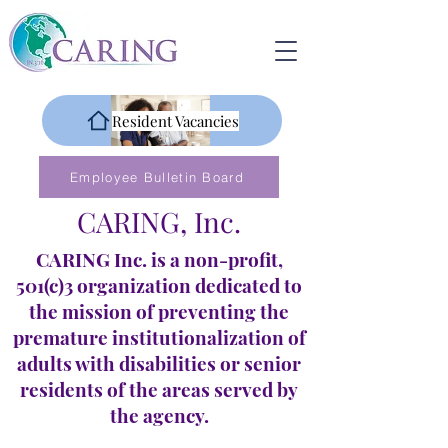
Resident Vacancies
Employee Bulletin Board
CARING, Inc.
CARING Inc. is a non-profit,
501(c)3 organization dedicated to
the mission of preventing the
premature institutionalization of
adults with disabilities or senior
residents of the areas served by
the agency.