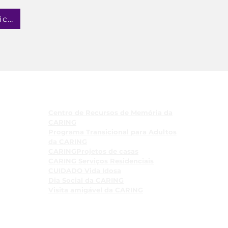
Formulário de aplicação
Programas
Centro de Recursos de Memória da
CARING
Programa Transicional para Adultos
da CARING
CARINGProjetos de casas
CARING Serviços Residenciais
CUIDADO Vida Idosa
Dia Social da CARING
Visita amigável da CARING