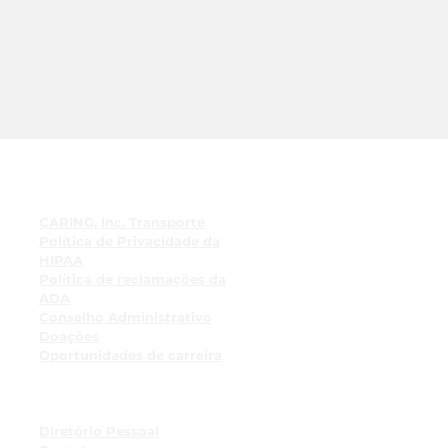
Links Rápidos
CARING, Inc. Transporte
Política de Privacidade da
HIPAA
Política de reclamações da
ADA
Conselho Administrativo
Doações
Oportunidades de carreira
Recursos de funcionários
Quadro de avisos de
funcionários
Diretório Pessoal