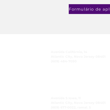
CUIDADO, Inc.
Avenida Califórnia, 14
Atlantic City, Nova Jersey 08401
(609) 484-7050
FMeineke@caringinc.org
Recursos Humanos
Avenida S Iowa, 11
Atlantic City, Nova Jersey 08401
(609) 677-0022, ramal. 5