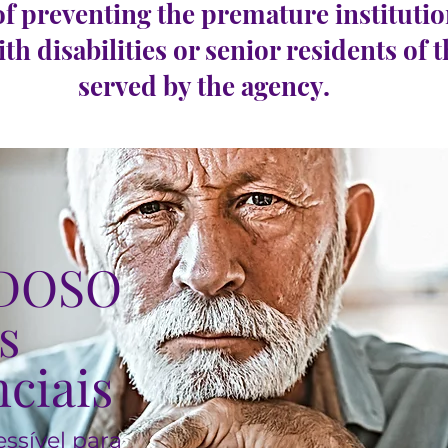
of preventing the premature institutio
ith disabilities or senior residents of 
served by the agency.
DOSO
s
ciais
ssível para