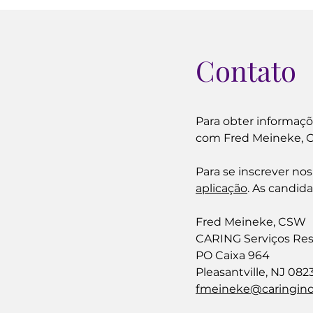
Contato
Para obter informaçõ
com Fred Meineke,
Para se inscrever no
aplicação
. As candid
Fred Meineke, CSW
CARING Serviços Resi
PO Caixa 964
Pleasantville, NJ 082
fmeineke@caringinc