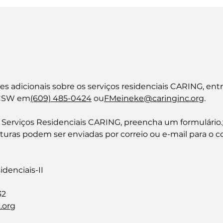
es adicionais sobre os serviços residenciais CARING, en
 CSW em
(609) 485-0424
ou
FMeineke@caringinc.org
.
s Serviços Residenciais CARING, preencha um formulário.
aturas podem ser enviadas por correio ou e-mail para o c
denciais-II
32
.org