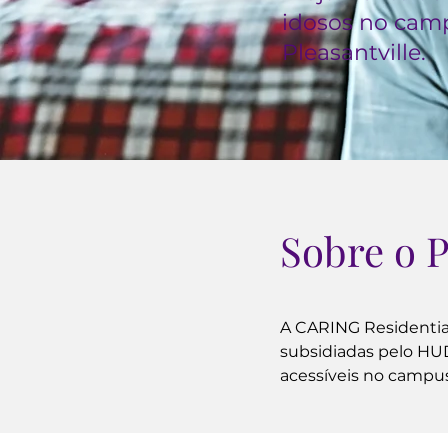
idosos no ca
Pleasantville.
Sobre o 
A CARING Residential
subsidiadas pelo HUD
acessíveis no campu