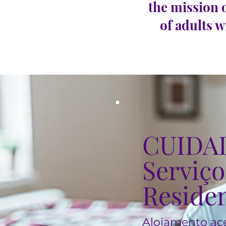
the mission 
of adults w
CUIDA
Serviço
Residen
Alojamento ace