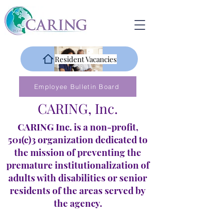
Resident Vacancies
Employee Bulletin Board
CARING, Inc.
CARING Inc. is a non-profit,
501(c)3 organization dedicated to
the mission of preventing the
premature institutionalization of
adults with disabilities or senior
residents of the areas served by
the agency.