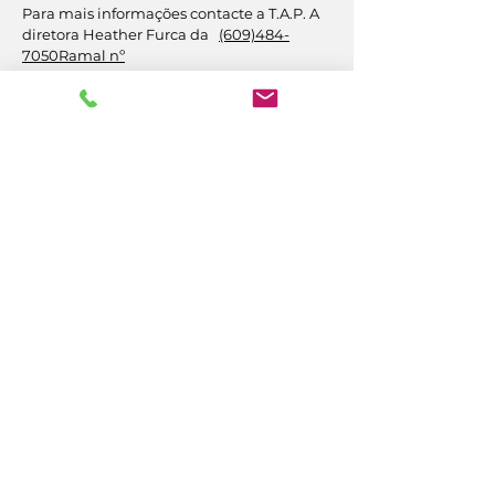
Para mais informações contacte a T.A.P. A
diretora Heather Furca da
(609)484-
7050
Ramal nº
231
ou
Hfurca@caringinc.org.
CUIDADO, Inc.
Avenida Califórnia, 14
Atlantic City, Nova Jersey 08401
(609) 484-7050
FMeineke@caringinc.org
Recursos Humanos
Avenida S Iowa, 11
Atlantic City, Nova Jersey 08401
(609) 677-0022
, ramal. 5
JReahmCoffee@caringinc.org
Programas