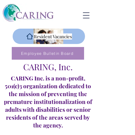
Resident Vacancies
Employee Bulletin Board
CARING, Inc.
CARING Inc. is a non-profit,
501(c)3 organization dedicated to
the mission of preventing the
premature institutionalization of
adults with disabilities or senior
residents of the areas served by
the agency.