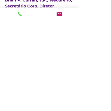
Brian P. Curran, V.P., Tesoureiro,
Secretário Corp. Diretor
Executivo de Finanças
CUIDADO, Inc.
Avenida Califórnia, 14
Atlantic City, Nova Jersey 08401
(609) 484-7050
FMeineke@caringinc.org
Recursos Humanos
Avenida S Iowa, 11
Atlantic City, Nova Jersey 08401
(609) 677-0022
, ramal. 5
JReahmCoffee@caringinc.org
Programas
Centro de Recursos de Memória da
CARING