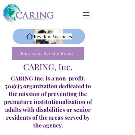
Resident Vacancies
Employee Bulletin Board
CARING, Inc.
CARING Inc. is a non-profit,
501(c)3 organization dedicated to
the mission of preventing the
premature institutionalization of
adults with disabilities or senior
residents of the areas served by
the agency.