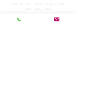
Atlantic City, Nova Jersey 08401
(609) 484-7050
FMeineke@caringinc.org
Recursos Humanos
Avenida S Iowa, 11
Atlantic City, Nova Jersey 08401
(609) 677-0022
, ramal. 5
JReahmCoffee@caringinc.org
Programas
Centro de Recursos de Memória da
CARING
Programa Transicional para Adultos da
CARING
CARINGProjetos de casas
CARING Serviços Residenciais
CUIDADO Vida Idosa
Dia Social da CARING
Visita amigável da CARING