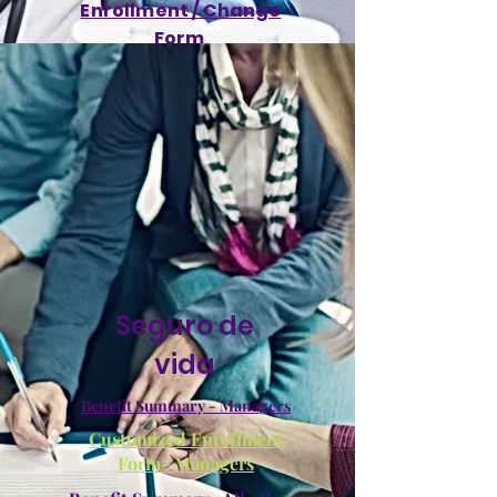
Enrollment / Change
Form
Seguro de
vida
Benefit Summary - Managers
Customized Enrollment
Form- Managers