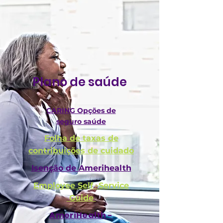
Plano de saúde
CARING Opções de
seguro saúde
Folha de taxas de
contribuições de cuidado
Isenção de Amerihealth
Employee Self -Service
Guide
AmeriHealth -