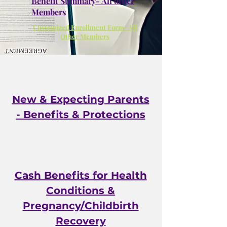
Benefit Summary- All other
Members
Customized Enrollment Form- All
Other Members
New & Expecting Parents
- Benefits & Protections
Cash Benefits for Health
Conditions &
Pregnancy/Childbirth
Recovery