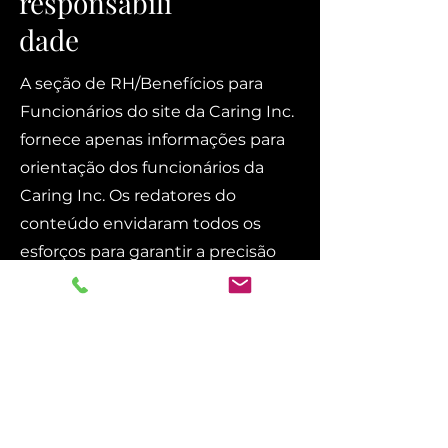
responsabili
dade
A seção de RH/Benefícios para
Funcionários do site da Caring Inc.
fornece apenas informações para
orientação dos funcionários da
Caring Inc. Os redatores do
conteúdo envidaram todos os
esforços para garantir a precisão
das informações, mas a precisão
não é garantida. Se houver
discrepâncias entre as
informações no site, as
representações verbais e os
documentos do governo e do
Plano, os documentos do governo