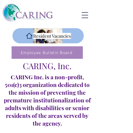
Resident Vacancies
Employee Bulletin Board
CARING, Inc.
CARING Inc. is a non-profit,
501(c)3 organization dedicated to
the mission of preventing the
premature institutionalization of
adults with disabilities or senior
residents of the areas served by
the agency.