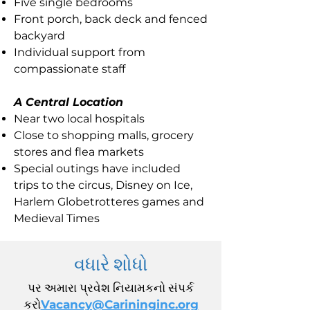
Five single bedrooms
Front porch, back deck and fenced
backyard
Individual support from
compassionate staff
A Central Location
Near two local hospitals
Close to shopping malls, grocery
stores and flea markets
Special outings have included
trips to the circus, Disney on Ice,
Harlem Globetrotteres games and
Medieval Times
વધારે શોધો
પર અમારા પ્રવેશ નિયામકનો સંપર્ક
કરો
Vacancy@Carininginc.org