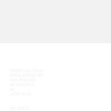
ઝડપી સંપર્ક
CARING, Inc. પરિવહન
HIPAA ગોપનીયતા નીતિ
ADA ફરિયાદ નીતિ
બોર્ડ ઓફ ડિરેક્ટર્સ
દાન
કારકિર્દી ની તકો
કર્મચારી સંસાધનો
કર્મચારી બુલેટિન બોર્ડ
સ્ટાફ ડિરેક્ટરી