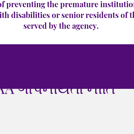
of preventing the premature institutio
ith disabilities or senior residents of 
served by the agency.
AA ગોપનીયતા નીતિ