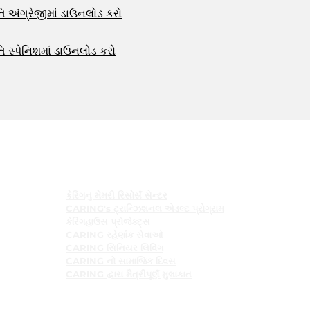
 અંગ્રેજીમાં ડાઉનલોડ કરો
સ્પેનિશમાં ડાઉનલોડ કરો
કાર્યક્રમો
કેરિંગનું મેમરી રિસોર્સ સેન્ટર
CARING's ટ્રાન્ઝિશનલ એડલ્ટ પ્રોગ્રામ
કેરિંગહાઉસ પ્રોજેક્ટ્સ
CARING રહેણાંક સેવાઓ
CARING સિનિયર લિવિંગ
CARING નો સામાજિક દિવસ
CARING દ્વારા મૈત્રીપૂર્ણ મુલાકાત