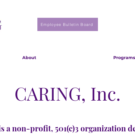
Employee Bulletin Board
About
Programs
CARING, Inc.
s a non-profit, 501(c)3 organization d