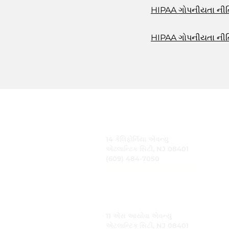
HIPAA ગોપનીયતા નીતિ
HIPAA ગોપનીયતા નીતિ 
CARING, Inc.
14 કેલિફોર્નિયા એવન્યુ
એટલાન્ટિક સિટી, NJ 08401
(609) 484-7050
FMeineke@caringinc.org
માનવ સંસાધન
11 એસ આયોવા એવન્યુ
એટલાન્ટિક સિટી, NJ 08401