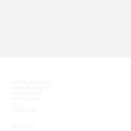
ઝડપી સંપર્ક
CARING, Inc. પરિવહન
HIPAA ગોપનીયતા નીતિ
ADA ફરિયાદ નીતિ
બોર્ડ ઓફ ડિરેક્ટર્સ
દાન
કારકિર્દી ની તકો
કર્મચારી સંસાધનો
કર્મચારી બુલેટિન બોર્ડ
સ્ટાફ ડિરેક્ટરી