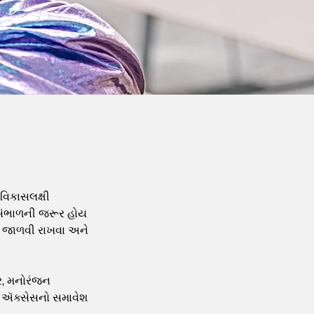
વિકાસલક્ષી
ષ સંભાળની જરૂર હોય
ે જાળવી રાખવા અને
ેર, મનોરંજન
ની ઍક્સેસનો સમાવેશ