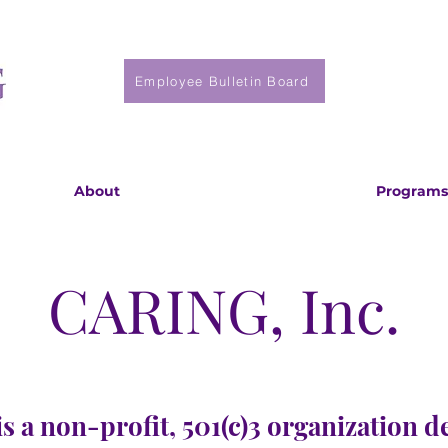
Employee Bulletin Board
About
Programs
CARING, Inc.
s a non-profit, 501(c)3 organization d