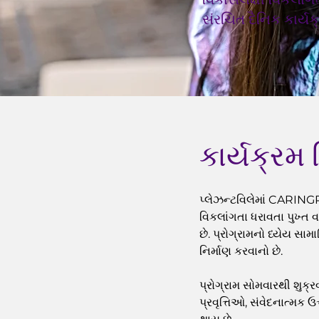
સંરચિત દૈનિક કાર્યક
કાર્યક્રમ 
પ્લેઝન્ટવિલેમાં CARING
વિકલાંગતા ધરાવતા પુખ્ત 
છે. પ્રોગ્રામનો ધ્યેય 
નિર્માણ કરવાનો છે.
પ્રોગ્રામ સોમવારથી શુક્ર
પ્રવૃત્તિઓ, સંવેદનાત્મક