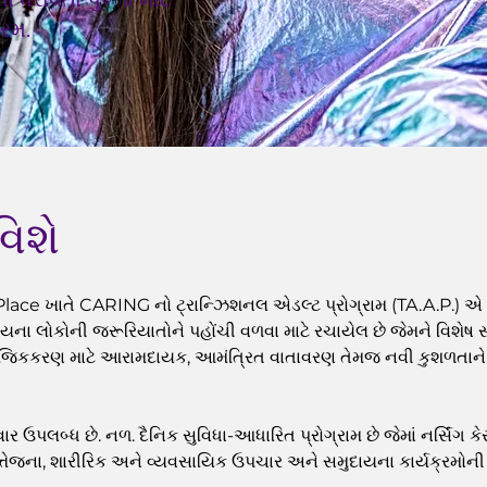
્રમ.
વિશે
Place ખાતે CARING નો ટ્રાન્ઝિશનલ એડલ્ટ પ્રોગ્રામ (TA.A.P.) એ 
વયના લોકોની જરૂરિયાતોને પહોંચી વળવા માટે રચાયેલ છે જેમને વિશે
સામાજિકકરણ માટે આરામદાયક, આમંત્રિત વાતાવરણ તેમજ નવી કુશળતાન
વાર ઉપલબ્ધ છે. નળ. દૈનિક સુવિધા-આધારિત પ્રોગ્રામ છે જેમાં નર્સિંગ ક
 ઉત્તેજના, શારીરિક અને વ્યવસાયિક ઉપચાર અને સમુદાયના કાર્યક્રમો