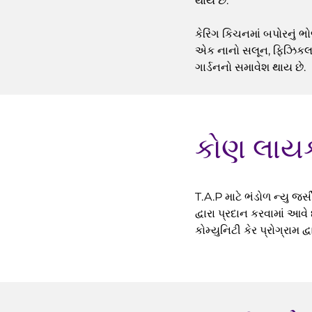
થાય છે.
કેરિંગ કિચનમાં બપોરનું ભ
એક નાનો સલૂન, ફિઝિકલ થ
ગાર્ડનનો સમાવેશ થાય છે.
કોણ લાયક
T.A.P માટે ભંડોળ ન્યુ જ
દ્વારા પ્રદાન કરવામાં આ
કોમ્યુનિટી કેર પ્રોગ્રામ 