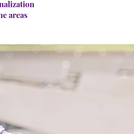
nalization
the areas