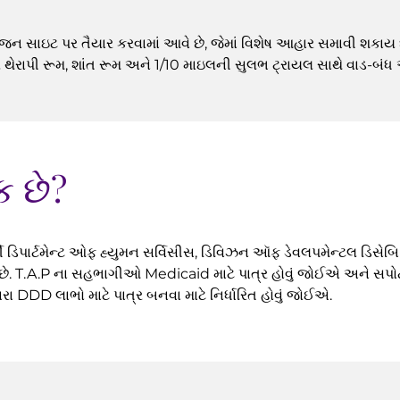
ોજન સાઇટ પર તૈયાર કરવામાં આવે છે, જેમાં વિશેષ આહાર સમાવી શકાય છે.
ેરાપી રૂમ, શાંત રૂમ અને 1/10 માઇલની સુલભ ટ્રાયલ સાથે વાડ-બં
 છે?
ર્સી ડિપાર્ટમેન્ટ ઓફ હ્યુમન સર્વિસીસ, ડિવિઝન ઑફ ડેવલપમેન્ટલ ડિસ
વે છે. T.A.P ના સહભાગીઓ Medicaid માટે પાત્ર હોવું જોઈએ અને સપોર
દ્વારા DDD લાભો માટે પાત્ર બનવા માટે નિર્ધારિત હોવું જોઈએ.