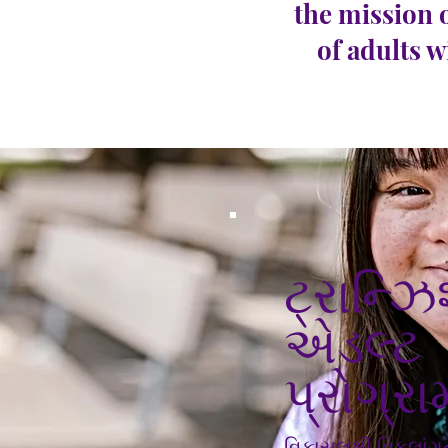
the mission 
of adults w
ટ્રાન્
એડલ્ટ
પ્રોગ્રા
વિકાસલક્ષી વિકલાંગત