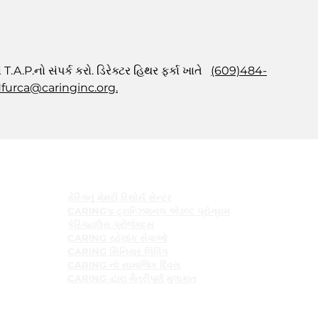
ે T.A.P.નો સંપર્ક કરો. ડિરેક્ટર હિથર ફર્કા ખાતે
(609)484-
furca@caringinc.org.
કાર્યક્રમો
કેરિંગનું મેમરી રિસોર્સ સેન્ટર
CARING's ટ્રાન્ઝિશનલ એડલ્ટ પ્રોગ્રામ
કેરિંગહાઉસ પ્રોજેક્ટ્સ
CARING રહેણાંક સેવાઓ
CARING સિનિયર લિવિંગ
CARING નો સામાજિક દિવસ
CARING દ્વારા મૈત્રીપૂર્ણ મુલાકાત