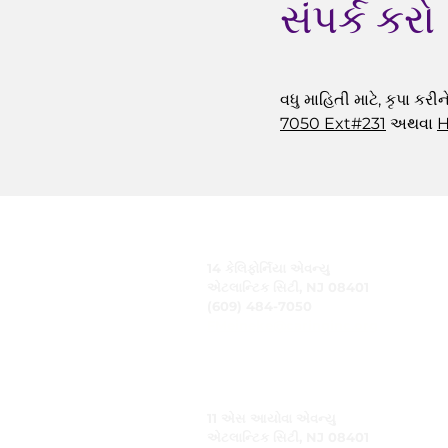
સંપર્ક કરો
વધુ માહિતી માટે, કૃપા કરીન
7050
Ext#231
અથવા
H
CARING, Inc.
14 કેલિફોર્નિયા એવન્યુ
એટલાન્ટિક સિટી, NJ 08401
(609) 484-7050
FMeineke@caringinc.org
માનવ સંસાધન
11 એસ આયોવા એવન્યુ
એટલાન્ટિક સિટી, NJ 08401