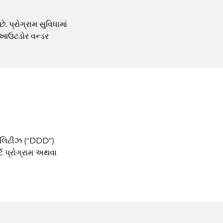
 પ્રોગ્રામ સુવિધામાં
ધ આઉટડોર વન્ડર
ેબિલિટીઝ ("DDD")
્ટ પ્રોગ્રામ અથવા