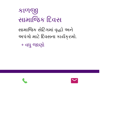
કાળજી
સામાજિક દિવસ
સામાજિક સેટિંગમાં વૃદ્ધો અને
અપંગો માટે દિવસના કાર્યક્રમો.
+ વધુ જાણો