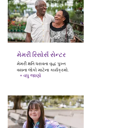
મેમરી રિસોર્સ સેન્ટર
મેમરી ક્ષતિ ધરાવતા વૃદ્ધ પુખ્ત
વયના લોકો માટેના કાર્યક્રમો.
+ વધુ જાણો