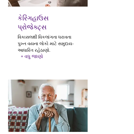
કેરિંગહાઉસ
પ્રોજેક્ટ્સ
વિકાસલક્ષી વિકલાંગતા ધરાવતા
પુખ્ત વયના લોકો માટે સમુદાય-
આધારિત રહેઠાણો.
+ વધુ જાણો