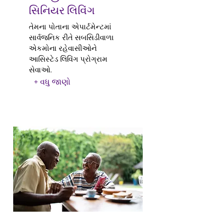
સિનિયર લિવિંગ
તેમના પોતાના એપાર્ટમેન્ટમાં
સાર્વજનિક રીતે સબસિડીવાળા
એકમોના રહેવાસીઓને
આસિસ્ટેડ લિવિંગ પ્રોગ્રામ
સેવાઓ.
+ વધુ જાણો