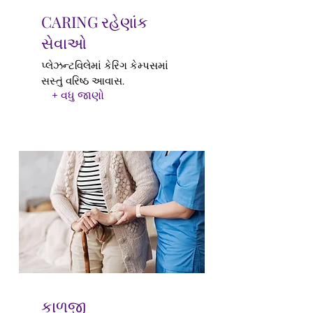
CARING રહેણાંક
સેવાઓ
પ્લેઝન્ટવિલેમાં કેરિંગ કેમ્પસમાં
સસ્તું વરિષ્ઠ આવાસ.
+ વધુ જાણો
કાળજી