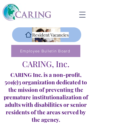
Resident Vacancies
Employee Bulletin Board
CARING, Inc.
CARING Inc. is a non-profit,
501(c)3 organization dedicated to
the mission of preventing the
premature institutionalization of
adults with disabilities or senior
residents of the areas served by
the agency.