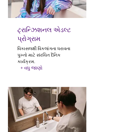
ટ્રાન્ઝિશનલ એડલ્ટ
પ્રોગ્રામ
વિકાસલક્ષી વિકલાંગતા ધરાવતા
પુખ્તો માટે સંરચિત દૈનિક
કાર્યક્રમ.
+ વધુ જાણો