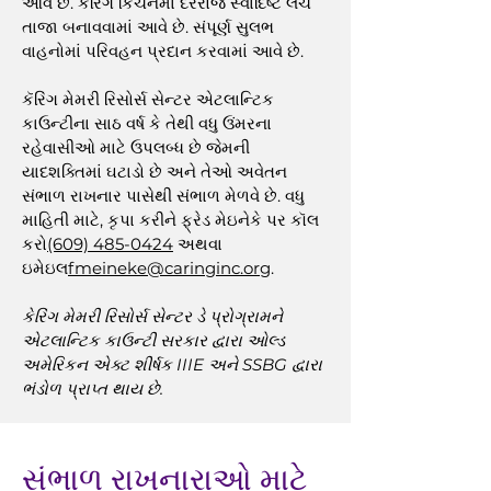
આવે છે. કેરિંગ કિચનમાં દરરોજ સ્વાદિષ્ટ લંચ
તાજા બનાવવામાં આવે છે. સંપૂર્ણ સુલભ
વાહનોમાં પરિવહન પ્રદાન કરવામાં આવે છે.
કૅરિંગ મેમરી રિસોર્સ સેન્ટર એટલાન્ટિક
કાઉન્ટીના સાઠ વર્ષ કે તેથી વધુ ઉંમરના
રહેવાસીઓ માટે ઉપલબ્ધ છે જેમની
યાદશક્તિમાં ઘટાડો છે અને તેઓ અવેતન
સંભાળ રાખનાર પાસેથી સંભાળ મેળવે છે. વધુ
માહિતી માટે, કૃપા કરીને ફ્રેડ મેઇનેકે પર કૉલ
કરો
(609) 485-0424
અથવા
ઇમેઇલ
fmeineke@caringinc.org
.
કેરિંગ મેમરી રિસોર્સ સેન્ટર ડે પ્રોગ્રામને
એટલાન્ટિક કાઉન્ટી સરકાર દ્વારા ઓલ્ડ
અમેરિકન એક્ટ શીર્ષક IIIE અને SSBG દ્વારા
ભંડોળ પ્રાપ્ત થાય છે.
સંભાળ રાખનારાઓ માટે