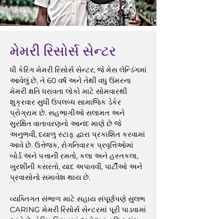
મેમરી રિસોર્સ સેન્ટર
ધી કેરિંગ મેમરી રિસોર્સ સેન્ટર, જે મેસ લેન્ડિંગમાં
આવેલું છે, તે 60 વર્ષ અને તેથી વધુ ઉંમરના
મેમરી ક્ષતિ ધરાવતા લોકો માટે સોમવારથી
શુક્રવાર સુધી ઉપલબ્ધ સામાજિક ડેકેર
પ્રોગ્રામ છે. સહભાગીઓ સલામત અને
સુરક્ષિત વાતાવરણનો આનંદ માણે છે જે
અનુભવી, દયાળુ સ્ટાફ દ્વારા પ્રકાશિત કરવામાં
આવે છે. ઉત્તેજક, રોગનિવારક પ્રવૃત્તિઓમાં
બોર્ડ અને પત્તાની રમતો, કલા અને હસ્તકલા,
ખુરશીની કસરતો, યાદ અપાવવી, પાર્ટીઓ અને
પ્રવાસોનો સમાવેશ થાય છે.
વ્યક્તિગત સંભાળ માટે સહાય સંપૂર્ણપણે સુલભ
CARING મેમરી રિસોર્સ સેન્ટરમાં પૂરી પાડવામાં