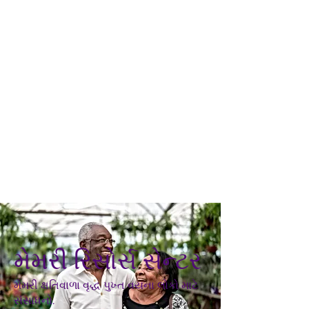
મેમરી રિસોર્સ સેન્ટર
મેમરી ક્ષતિવાળા વૃદ્ધ પુખ્ત વયના લોકો માટે
સંસાધનો.