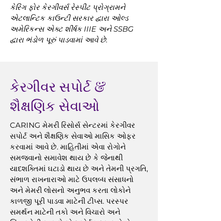
કેરિંગ ફોર કેરગીવર્સ રેસ્પીટ પ્રોગ્રામને
એટલાન્ટિક કાઉન્ટી સરકાર દ્વારા ઓલ્ડ
અમેરિકન્સ એક્ટ શીર્ષક IIIE અને SSBG
દ્વારા ભંડોળ પૂરું પાડવામાં આવે છે.
કેરગીવર સપોર્ટ &
શૈક્ષણિક સેવાઓ
CARING મેમરી રિસોર્સ સેન્ટરમાં કેરગીવર
સપોર્ટ અને શૈક્ષણિક સેવાઓ માસિક ઓફર
કરવામાં આવે છે. માહિતીમાં એવા રોગોને
સમજવાનો સમાવેશ થાય છે કે જેનાથી
યાદશક્તિમાં ઘટાડો થાય છે અને તેમની પ્રગતિ,
સંભાળ રાખનારાઓ માટે ઉપલબ્ધ સંસાધનો
અને મેમરી લોસનો અનુભવ કરતા લોકોને
કાળજી પૂરી પાડવા માટેની ટીપ્સ. પરસ્પર
સમર્થન માટેની તકો અને વિચારો અને