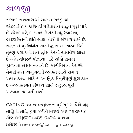
કાળજી
સંભાળ રાખનારાઓ માટે કાળજી એ
એટલાન્ટિક કાઉન્ટી પરિવારોને રાહત પૂરી પાડે
છે જેઓ ઘરે, સાઠ વર્ષ કે તેથી વધુ ઉંમરના,
યાદશક્તિની ક્ષતિ સાથે કોઈની સંભાળ રાખે છે.
રાહતમાં પ્રશિક્ષિત સાથી દ્વારા દર અઠવાડિયે
ત્રણ કલાકની ઇન-હોમ કેરનો સમાવેશ થાય
છે--કેરગીવરને પોતાના માટે થોડો સમય
ફાળવવા સક્ષમ બનાવે છે. કમ્પેનિયન કેર એ
મેમરી ક્ષતિ અનુભવતી વ્યક્તિ સાથે સમય
પસાર કરવા માટે સાપ્તાહિક મૈત્રીપૂર્ણ મુલાકાત
છે--વ્યક્તિગત સંભાળ સાથે સહાય પૂરી
પાડવામાં આવતી નથી.
CARING for caregivers પ્રોગ્રામ વિશે વધુ
માહિતી માટે, કૃપા કરીને Fred Meineke પર
કૉલ કરો
(609) 485-0424
અથવા
ઇમેઇલ
fmeineke@caringinc.org
.