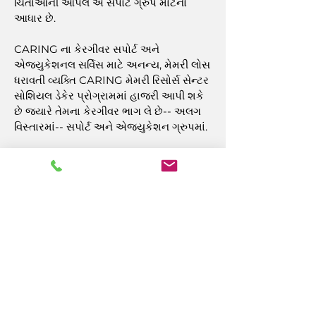
ચિંતાઓની આપલે એ સપોર્ટ ગ્રુપ માટેનો
આધાર છે.
CARING ના કેરગીવર સપોર્ટ અને
એજ્યુકેશનલ સર્વિસ માટે અનન્ય, મેમરી લોસ
ધરાવતી વ્યક્તિ CARING મેમરી રિસોર્સ સેન્ટર
સોશિયલ ડેકેર પ્રોગ્રામમાં હાજરી આપી શકે
છે જ્યારે તેમના કેરગીવર ભાગ લે છે-- અલગ
વિસ્તારમાં-- સપોર્ટ અને એજ્યુકેશન ગ્રુપમાં.
60 વર્ષ અને તેથી વધુ ઉંમરના એટલાન્ટિક
કાઉન્ટીના રહેવાસીઓની અવેતન સંભાળ
રાખનારાઓને ભાગ લેવા આમંત્રિત કરવામાં
આવે છે. મહેરબાની કરીને ફ્રેડ મીનેકેને કૉલ
કરો
(609) 485-0424
અથવા
ઇમેઇલ
fmeineke@caringinc.org
વધારે
માહિતી માટે.
CARING's Caregiver Support અને
શૈક્ષણિક સેવાઓને એટલાન્ટિક કાઉન્ટી
સરકાર દ્વારા ઓલ્ડ અમેરિકન્સ એક્ટ શીર્ષક