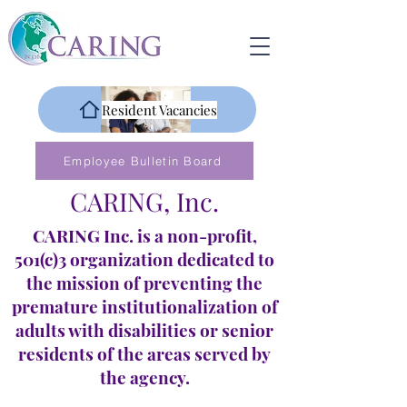
Resident Vacancies
Employee Bulletin Board
CARING, Inc.
CARING Inc. is a non-profit,
501(c)3 organization dedicated to
the mission of preventing the
premature institutionalization of
adults with disabilities or senior
residents of the areas served by
the agency.