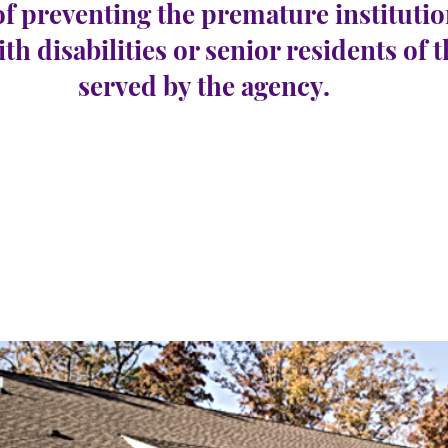
of preventing the premature institutio
ith disabilities or senior residents of 
served by the agency.
Harbor Township
e 23
ખાલી જગ્યાઓની
0
સંખ્યા: