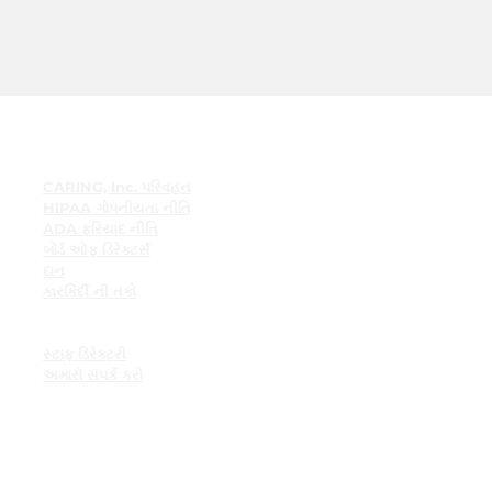
ઝડપી સંપર્ક
CARING, Inc. પરિવહન
HIPAA ગોપનીયતા નીતિ
ADA ફરિયાદ નીતિ
બોર્ડ ઓફ ડિરેક્ટર્સ
દાન
કારકિર્દી ની તકો
કર્મચારી સંસાધનો
કર્મચારી બુલેટિન બોર્ડ
સ્ટાફ ડિરેક્ટરી
અમારો સંપર્ક કરો