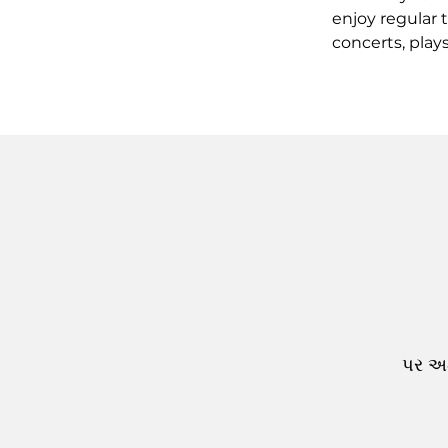
enjoy regular 
concerts, play
પર અમ