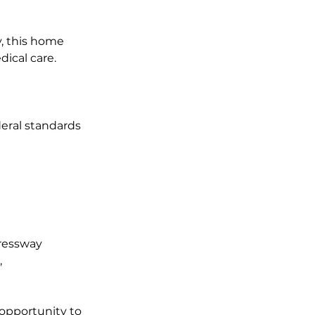
y, this home
ical care.
eral standards
pressway
,
 opportunity to