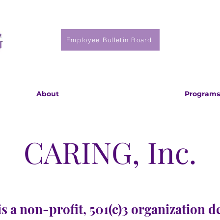
Employee Bulletin Board
About
Programs
CARING, Inc.
s a non-profit, 501(c)3 organization d