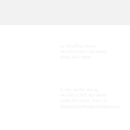
CARING, Inc.
14 કેલિફોર્નિયા એવન્યુ
એટલાન્ટિક સિટી, NJ 08401
(609) 484-7050
FMeineke@caringinc.org
માનવ સંસાધન
11 એસ આયોવા એવન્યુ
એટલાન્ટિક સિટી, NJ 08401
(609) 677-0022, એક્સ્ટ. 5
JReahmCoffee@caringinc.org