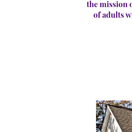
the mission 
of adults w
Egg 
CARINGHous