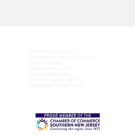
કાર્યક્રમો
કેરિંગનું મેમરી રિસોર્સ સેન્ટર
CARING's ટ્રાન્ઝિશનલ એડલ્ટ પ્રોગ્રામ
કેરિંગહાઉસ પ્રોજેક્ટ્સ
CARING રહેણાંક સેવાઓ
CARING સિનિયર લિવિંગ
CARING નો સામાજિક દિવસ
CARING દ્વારા મૈત્રીપૂર્ણ મુલાકાત