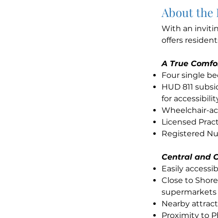
About the
With an inviti
offers residen
A True Comfo
Four single b
HUD 811 subsid
for accessibilit
Wheelchair-ac
Licensed Prac
Registered Nur
Central and 
Easily accessi
Close to Shore
supermarkets 
Nearby attract
Proximity to P